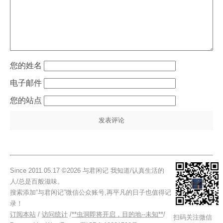
姓名
电子邮件
站点
Since 2011.05.17 ©2026 与君闲记 我知道/认真生活的
人/总是百般滋味。
搜索添加“与君闲记”微信公众账号,再平凡的日子也值得记
录！
订阅本站
/
访问统计
/
**虫洞即将开启，目的地--未知**
/
扫码关注微信