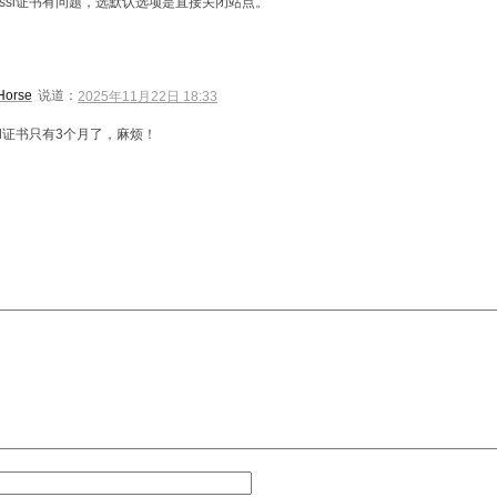
的ssl证书有问题，选默认选项是直接关闭站点。
Horse
说道：
2025年11月22日 18:33
sl证书只有3个月了，麻烦！