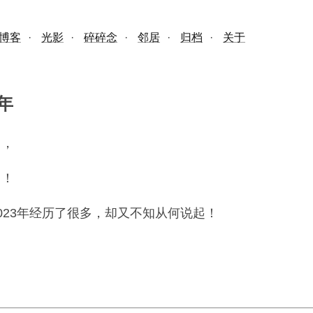
博客
·
光影
·
碎碎念
·
邻居
·
归档
·
关于
年
了，
了！
023年经历了很多，却又不知从何说起！