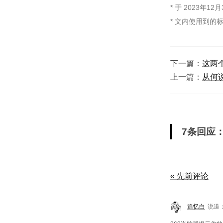
* 于
2023年12月
* 文内使用到的
下一篇：
这两
上一篇：
从何
7条回应
« 先前评论
追忆白
说道