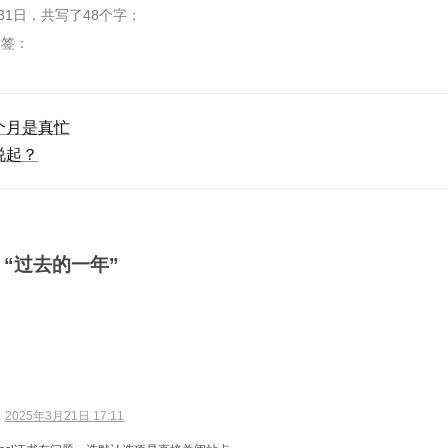
31日
，
共写了48个字
；
标签：
个月是真忙
说起？
：“过去的一年”
：
2025年3月21日 17:11