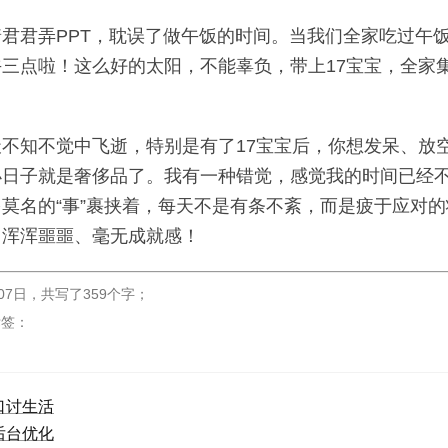
君君弄PPT，耽误了做午饭的时间。当我们全家吃过午
三点啦！这么好的太阳，不能辜负，带上17宝宝，全家
不知不觉中飞逝，特别是有了17宝宝后，你想发呆、放
小日子就是奢侈品了。我有一种错觉，感觉我的时间已经
莫名的“事”裹挟着，每天不是有条不紊，而是疲于应对
、浑浑噩噩、毫无成就感！
07日
，
共写了359个字
；
标签：
口讨生活
后台优化