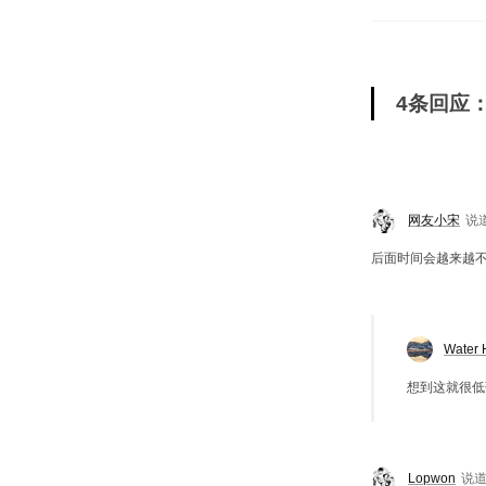
4条回应：
网友小宋
说
后面时间会越来越
Water 
想到这就很低
Lopwon
说