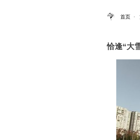
首页
·
恰逢“大雪