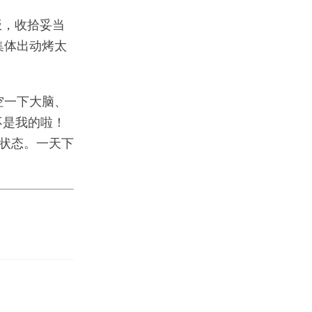
饭，收拾妥当
集体出动烤太
空一下大脑、
不是我的啦！
的状态。一天下