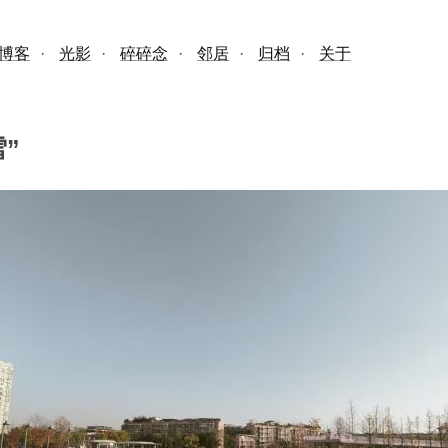
博客
·
光影
·
碎碎念
·
邻居
·
归档
·
关于
”