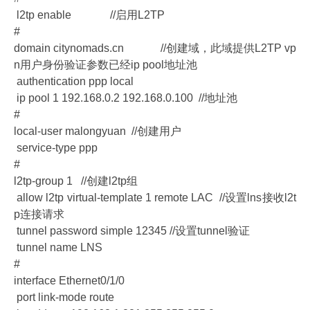
l2tp enable //启用L2TP
#
domain citynomads.cn //创建域，此域提供L2TP vp
n用户身份验证参数已经ip pool地址池
authentication ppp local
ip pool 1 192.168.0.2 192.168.0.100 //地址池
#
local-user malongyuan //创建用户
service-type ppp
#
l2tp-group 1 //创建l2tp组
allow l2tp virtual-template 1 remote LAC //设置lns接收l2t
p连接请求
tunnel password simple 12345 //设置tunnel验证
tunnel name LNS
#
interface Ethernet0/1/0
port link-mode route