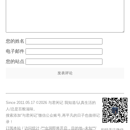
姓名
电子邮件
站点
Since 2011.05.17 ©2026 与君闲记 我知道/认真生活的
人/总是百般滋味。
搜索添加“与君闲记”微信公众账号,再平凡的日子也值得记
录！
订阅本站
/
访问统计
/
**虫洞即将开启，目的地--未知**
/
扫码关注微信