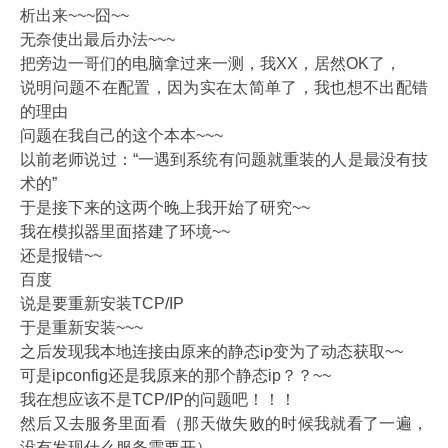
析出来~~~囧~~
无奈使出最后办法~~~
把旁边一哥们的电脑拿过来一测，我XX，居然OK了，
说明问题不在配置，因为实在太简单了，我也想不出配错
的理由
问题在我自己的这个本本~~~
以前老师说过：“一遇到系统有问题就重装的人是最没有技
术的”
于是接下来的这两个晚上我开始了研究~~
我在模拟器里面搭建了环境~~
还是报错~~
百度
说是要重新安装TCP/IP
于是重新安装~~~
之后发现我本地连接由原来的静态ip变为了动态获取~~
可是ipconfig还是我原来的那个静态ip？？~~
我在想应该不是TCP/IP的问题吧！！！
然后又去服务里面看（那天做失败的时候我就看了一遍，
没有发现什么服务需要开）