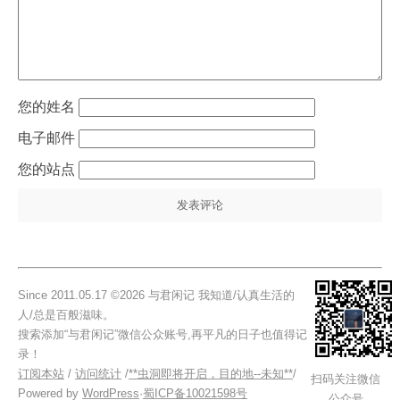
姓名
电子邮件
站点
Since 2011.05.17 ©2026 与君闲记 我知道/认真生活的
人/总是百般滋味。
搜索添加“与君闲记”微信公众账号,再平凡的日子也值得记
录！
订阅本站
/
访问统计
/
**虫洞即将开启，目的地--未知**
/
扫码关注微信
Powered by
WordPress
·
蜀ICP备10021598号
公众号