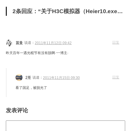
2条回应：“关于H3C模拟器（Heier10.exe）的小教程”
回复
茵曼
说道：
2011年11月12日 09:42
昨天百年一遇光棍节有没有脱啊·~~博主·
回复
2哥
说道：
2011年11月15日 09:30
看了国足，被脱光了
发表评论