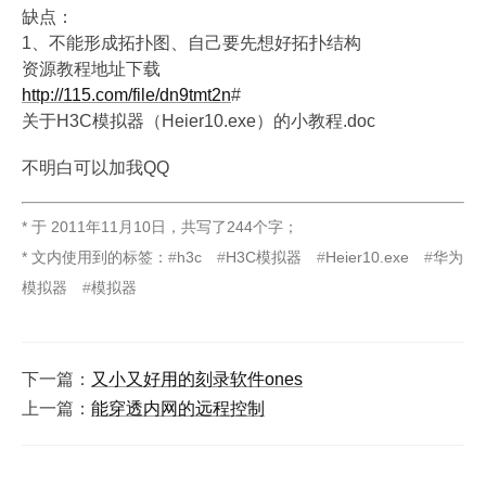
缺点：
1、不能形成拓扑图、自己要先想好拓扑结构
资源教程地址下载
http://115.com/file/dn9tmt2n
#
关于H3C模拟器（Heier10.exe）的小教程.doc
不明白可以加我QQ
* 于
2011年11月10日
，
共写了244个字
；
* 文内使用到的标签：
h3c
H3C模拟器
Heier10.exe
华为
模拟器
模拟器
下一篇：
又小又好用的刻录软件ones
上一篇：
能穿透内网的远程控制