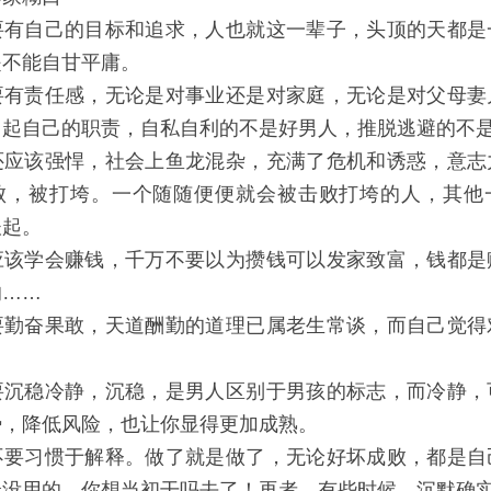
要有自己的目标和追求，人也就这一辈子，头顶的天都是
是不能自甘平庸。
要有责任感，无论是对事业还是对家庭，无论是对父母妻
当起自己的职责，自私自利的不是好男人，推脱逃避的不
还应该强悍，社会上鱼龙混杂，充满了危机和诱惑，意志
败，被打垮。一个随随便便就会被击败打垮的人，其他
谈起。
应该学会赚钱，千万不要以为攒钱可以发家致富，钱都是
的……
要勤奋果敢，天道酬勤的道理已属老生常谈，而自己觉得
要沉稳冷静，沉稳，是男人区别于男孩的标志，而冷静，
势，降低风险，也让你显得更加成熟。
不要习惯于解释。做了就是做了，无论好坏成败，都是自
最没用的，你想当初干吗去了！再者，有些时候，沉默确