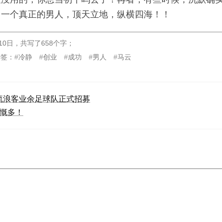
，一个真正的男人，顶天立地，纵横四海！！
10日
，
共写了658个字
；
标签：
冷静
创业
成功
男人
马云
流浪客业余足球队正式招募
感慨多！