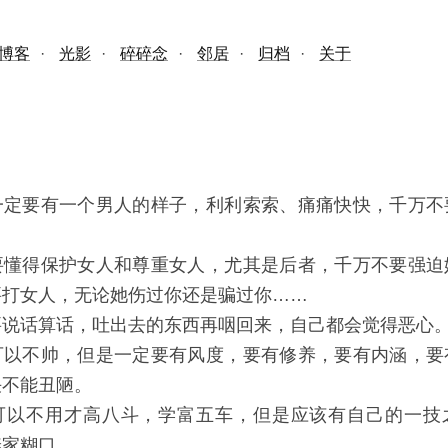
博客
·
光影
·
碎碎念
·
邻居
·
归档
·
关于
一定要有一个男人的样子，利利索索、痛痛快快，千万不
要懂得保护女人和尊重女人，尤其是后者，千万不要强迫
要打女人，无论她伤过你还是骗过你……
要说话算话，吐出去的东西再咽回来，自己都会觉得恶心
可以不帅，但是一定要有风度，要有修养，要有内涵，要
决不能丑陋。
可以不用才高八斗，学富五车，但是应该有自己的一技
养家糊口