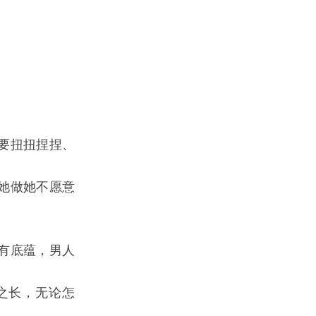
要扭扭捏捏、
她做她不愿意
。
有底蕴，男人
之长，无论怎