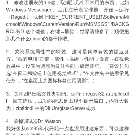
1、修改注册表的run键，取消那几个不常用的东西，比如
Windows Messenger 。启用注册表管理器：开始→运行
→Regedit→找到“HKEY_CURRENT_USER\Software\Mi
crosoft\Windows\CurrentVersion\Run\MSMSGS” /BACKG
ROUND 这个键值，右键→删除，世界清静多了，顺便把
那几个什么cfmon的都干掉吧。
2、关闭系统属性中的特效，这可是简单有效的提速良
方。“我的电脑”右键→属性→高级→性能→设置→在视觉
效果中，设置为调整为最佳性能→确定即可。（建议只勾
选“在窗口和按钮上使用视觉样式”，“在文件夹中使用常见
任务”，“在桌面上为图标标签使用阴影”。）
3、关闭ZIP压缩文件夹功能。运行：regsvr32 /u zipfldr.dl
l，回车确认，成功的标志是出现个提示窗口，内容大致
为：zipfldr.dll中的Dll UnrgisterServer成功。
4、关掉调试器Dr. Watson
我好像从win95年代开始一次也没用过这东西，可以这样