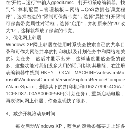
在“开始→运行”中输入gpedit.msc，打开组策略编辑器。找
到“计算机配置→管理模板→网络→QoS数据包调度程
序”，选择右边的 “限制可保留带宽”，选择“属性”打开限制
可保留带宽属性对话框，选择“启用”，并将原来的“20”改
为“0”，这样就释放了保留的带宽。
3、优化网上邻居
Windows XP网上邻居在使用时系统会搜索自己的共享目
录和可作为网络共享的打印机以及计划任务中和网络相关
的计划任务，然后才显示出来，这样速度显然会慢的很
多。这些功能对我们没多大用的话,可以将其删除。在注册
表编辑器中找到 HKEY_LOCAL_MACHINE\sofeware\Mic
rosoft\Windows\Current Version\Explore\RemoteCompute
r\NameSpace，删除其下的(打印机)和{D6277990-4C6A-1
1CF8D87- 00AA0060F5BF}(计划任务)，重新启动电脑，
再次访问网上邻居，你会发现快了很多。
4、减少开机滚动条时间
每次启动Windows XP，蓝色的滚动条都要走上好多