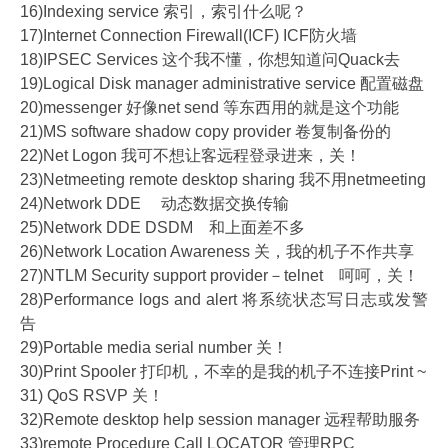
16)Indexing service 索引，索引什么呢？
17)Internet Connection Firewall(ICF) ICF防火墙
18)IPSEC Services 这个我不懂，你想知道问Quack去
19)Logical Disk manager administrative service 配置磁盘
20)messenger 好像net send 等东西用的就是这个功能
21)MS software shadow copy provider 卷复制备份的
22)Net Logon 我可不想让客远程登录进来，关！
23)Netmeeting remote desktop sharing 我不用netmeeting
24)Network DDE 动态数据交换传输
25)Network DDE DSDM 和上面差不多
26)Network Location Awareness 关，我的机子不作共享
27)NTLM Security support provider－telnet 呵呵，关！
28)Performance logs and alert 将系统状态写日志或发警
告
29)Portable media serial number 关！
30)Print Spooler 打印机，不幸的是我的机子不连接Print ~
31) QoS RSVP 关！
32)Remote desktop help session manager 远程帮助服务
33)remote Procedure Call LOCATOR 管理RPC