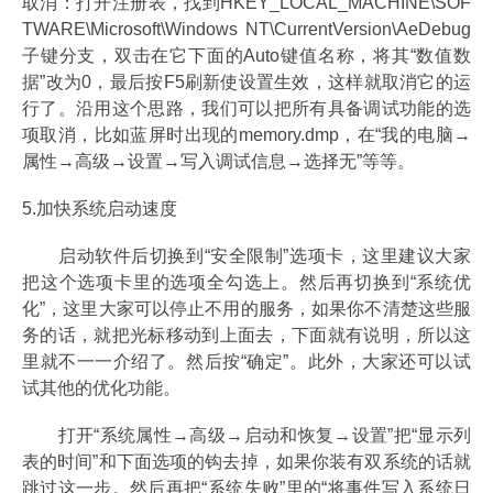
取消：打开注册表，找到HKEY_LOCAL_MACHINE\SOF
TWARE\Microsoft\Windows NT\CurrentVersion\AeDebug
子键分支，双击在它下面的Auto键值名称，将其“数值数
据”改为0，最后按F5刷新使设置生效，这样就取消它的运
行了。沿用这个思路，我们可以把所有具备调试功能的选
项取消，比如蓝屏时出现的memory.dmp，在“我的电脑→
属性→高级→设置→写入调试信息→选择无”等等。
5.加快系统启动速度
启动软件后切换到“安全限制”选项卡，这里建议大家
把这个选项卡里的选项全勾选上。然后再切换到“系统优
化”，这里大家可以停止不用的服务，如果你不清楚这些服
务的话，就把光标移动到上面去，下面就有说明，所以这
里就不一一介绍了。然后按“确定”。此外，大家还可以试
试其他的优化功能。
打开“系统属性→高级→启动和恢复→设置”把“显示列
表的时间”和下面选项的钩去掉，如果你装有双系统的话就
跳过这一步。然后再把“系统失败”里的“将事件写入系统日