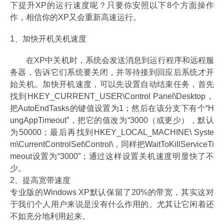
下提升XP的运行速度呢？只要你安照以下8个方面操作
作，相信你的XP又会重新高速运行。
1、加快开机关机速度
在XP中关机时，系统会发送消息到运行程序和远程服
务器，告诉它们系统要关闭，并等待接到回应后系统才开
始关机。加快开机速度，可以先设置自动结束任务，首先
找到HKEY_CURRENT_USER\Control Panel\Desktop，
把AutoEndTasks的键值设置为1；然后在该分支下有个“H
ungAppTimeout”，把它的值改为“3000（或更少），默认
为50000；最后再找到HKEY_LOCAL_MACHINE\ Syste
m\CurrentControlSet\Control\，同样把WaitToKillServiceTi
meout设置为“3000”；通过这样设置关机速度明显快了不
少。
2、提高宽带速度
专业版的Windows XP默认保留了20%的带宽，其实这对
于我们个人用户来说是没有什么作用的。尤其让它闲着还
不如充分地利用起来。