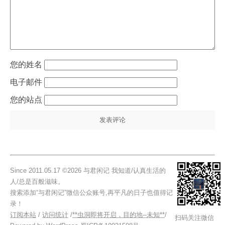
姓名
电子邮件
站点
Since 2011.05.17 ©2026 与君闲记 我知道/认真生活的
人/总是百般滋味。
搜索添加“与君闲记”微信公众账号,再平凡的日子也值得记
录！
订阅本站
/
访问统计
/
**虫洞即将开启，目的地--未知**
/
扫码关注微信