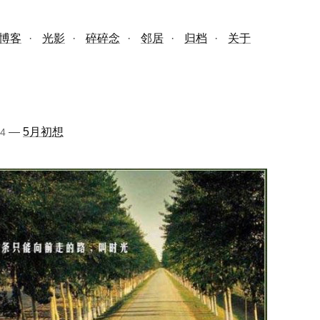
博客
·
光影
·
碎碎念
·
邻居
·
归档
·
关于
—
5月初想
04