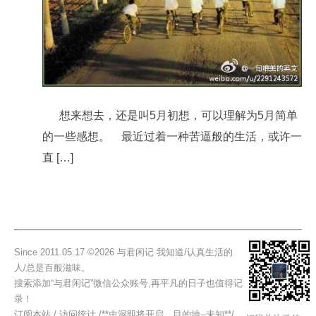
想来想去，还是叫5月初想，可以理解为5月简单
的一些感想。 最近过着一种苦逼般的生活，或许一
直 […]
Since 2011.05.17 ©2026 与君闲记 我知道/认真生活的
人/总是百般滋味。
搜索添加“与君闲记”微信公众账号,再平凡的日子也值得记
录！
订阅本站
/
访问统计
/
**虫洞即将开启，目的地--未知**
/