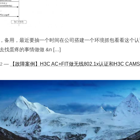
，备用，最近要抽一个时间在公司搭建一个环境抓包看看这个认
找蛋疼的事情做做 &n […]
—
【故障案例】H3C AC+FIT做无线802.1x认证和H3C CAM
12