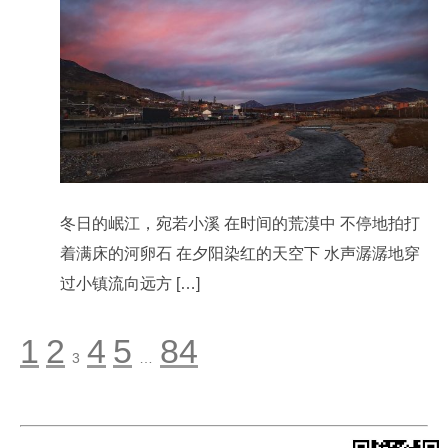
冬日的岷江，宛若小溪 在时间的荒漠中 不停地拍打
着满床的河卵石 在夕阳染红的天空下 水声潺潺地穿
过小镇流向远方 […]
1
2
4
5
84
3
…