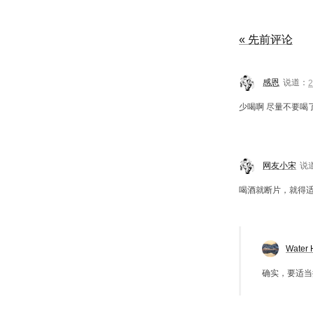
« 先前评论
感恩
说道：
少喝啊 尽量不要喝
网友小宋
说
喝酒就断片，就得
Water 
确实，要适当