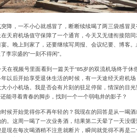
气突降，一不小心就感冒了，断断续续喝了两三袋感冒灵
上在天府机场值守保障了一个通宵，今天又无缝衔接陪同
日宴。晚上到家了，还要继续写周报、会议纪要、博客。
了李宗盛的“一刻不得闲”。
天在视频号里面看到一篇关于“85岁的双流机场终于休
多年以后开始享受退休生活的时候，有一天途经天府机场
大大小小机场。我是否会有片刻的驻足停留，情深的目光
否还能寻着青春的脚步，找到一个一个弱电井的影子？
撒时候开始觉得你不再年轻的？我现在的回答是从一喝酒
始的。这周一喝了一次业务酒，结果第二天晕了一天没缓
键是现在每次喝酒稍不注意就断片，瞬间就觉得不再是二