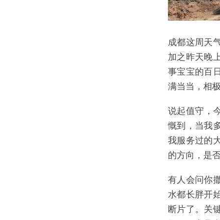
成都这周天
加之昨天晚
事宝宝的百
满当当，相极
说起值守，今
慨到，当我
我服务过的
的方向，是
有人会问你
水都长胖开
断片了。关