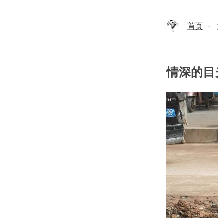
首页
·
情深的目