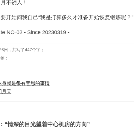
岁月不饶人！
要开始问我自己“我是打算多久才准备开始恢复锻炼呢？”
te NO-02 • Since 20230319 •
26日
，
共写了447个字
；
标签：
本身就是很有意思的事情
四月天
应：“情深的目光望着中心机房的方向”