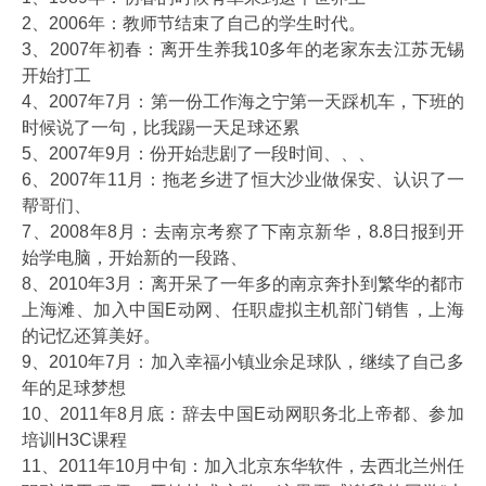
2、2006年：教师节结束了自己的学生时代。
3、2007年初春：离开生养我10多年的老家东去江苏无锡
开始打工
4、2007年7月：第一份工作海之宁第一天踩机车，下班的
时候说了一句，比我踢一天足球还累
5、2007年9月：份开始悲剧了一段时间、、、
6、2007年11月：拖老乡进了恒大沙业做保安、认识了一
帮哥们、
7、2008年8月：去南京考察了下南京新华，8.8日报到开
始学电脑，开始新的一段路、
8、2010年3月：离开呆了一年多的南京奔扑到繁华的都市
上海滩、加入中国E动网、任职虚拟主机部门销售，上海
的记忆还算美好。
9、2010年7月：加入幸福小镇业余足球队，继续了自己多
年的足球梦想
10、2011年8月底：辞去中国E动网职务北上帝都、参加
培训H3C课程
11、2011年10月中旬：加入北京东华软件，去西北兰州任