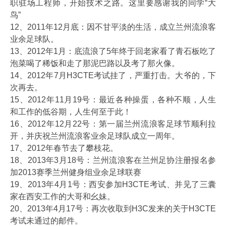
职驻场工程师，开始技术之路。这里要感谢我的同学“大
鸟”
12、2011年12月底：因不甘平淡的生活，成立兰州流浪客
业余足球队。
13、2012年1月：底流浪了5年终于回老家看了青石板吃了
泡菜喝了稀饭和走了那泥巴路以及考了那火像。
14、2012年7月H3CTE考试挂了，严重打击。大爷的，下
次再去。
15、2012年11月19号：最近各种操蛋，各种不顺，人生
和工作的低谷期，人生何至于此！
16、2012年12月22号：第一届兰州流浪客足球节顺利拉
开，并庆祝兰州流浪客业余足球队成立一周年。
17、2012年春节去了攀枝花。
18、2013年3月18号：兰州流浪客在兰州足协注册报名参
加2013赛季兰州健身组业余足球联赛
19、2013年4月1号：西安参加H3CTE考试、并见了三囊
家在西安工作的大哥和幺妹。
20、2013年4月17号：再次收取到H3C发来的关于H3CTE
考试未通过的邮件。