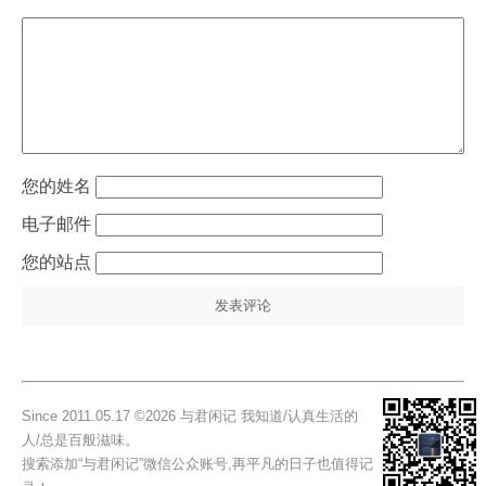
姓名
电子邮件
站点
Since 2011.05.17 ©2026 与君闲记 我知道/认真生活的
人/总是百般滋味。
搜索添加“与君闲记”微信公众账号,再平凡的日子也值得记