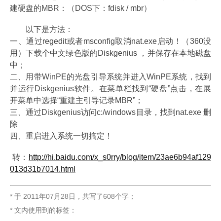
建硬盘的MBR：（DOS下：fdisk / mbr）
以下是方法：
一、通过regedit或者msconfig取消nat.exe启动！（360没
用）下载个中文绿色版的Diskgenius ，并保存在本地磁盘
中；
二、用带WinPE的光盘引导系统并进入WinPE系统，找到
并运行Diskgenius软件。在菜单栏找到“硬盘”点击，在展
开菜单中选择“重建主引导记录MBR”；
三、通过Diskgenius访问c:/windows目录，找到nat.exe 删
除
四、重启进入系统一切搞定！
转：
http://hi.baidu.com/x_s0rry/blog/item/23ae6b94af129
013d31b7014.html
* 于
2011年07月28日
，
共写了608个字
；
* 文内使用到的标签：