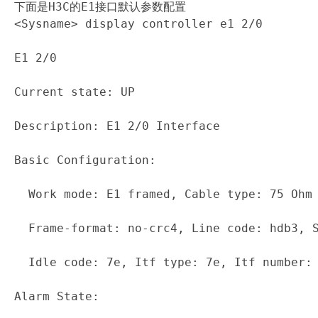
下面是H3C的E1接口默认参数配置

<Sysname> display controller e1 2/0

E1 2/0

Current state: UP

Description: E1 2/0 Interface

Basic Configuration:

  Work mode: E1 framed, Cable type: 75 Ohm 
  Frame-format: no-crc4, Line code: hdb3, S
  Idle code: 7e, Itf type: 7e, Itf number: 
Alarm State:
