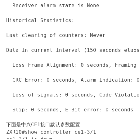
  Receiver alarm state is None

Historical Statistics:

Last clearing of counters: Never

Data in current interval (150 seconds elaps
  Loss Frame Alignment: 0 seconds, Framing 
  CRC Error: 0 seconds, Alarm Indication: 0
  Loss-of-signals: 0 seconds, Code Violatio
  Slip: 0 seconds, E-Bit error: 0 seconds

下面是中兴CE1接口默认参数配置

ZXR10#show controller ce1-3/1
