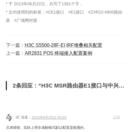
* 于
2013年06月22日
，
共写了1381个字
；
* 文内使用到的标签：
CE1接口
E1接口
ZXR10 6800路由
器
广域网对接
下一篇：
H3C S5500-28F-EI IRF堆叠相关配置
上一篇：
AR2831 POS 终端接入配置案例
2条回应：“H3C MSR路由器E1接口与中兴ZXR10 6800路由器CE1接口做广域网对接案例”
回复
武
说道：
2013年8月25日 05:03
兄弟很细，实际上用非成帧模式默认配置是能通的。