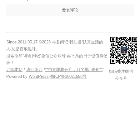
Since 2011.05.17 ©2026 与君闲记 我知道/认真生活的
人/总是百般滋味。
搜索添加“与君闲记”微信公众账号,再平凡的日子也值得记
录！
订阅本站
/
访问统计
/
**虫洞即将开启，目的地--未知**
/
扫码关注微信
Powered by
WordPress
·
蜀ICP备10021598号
公众号