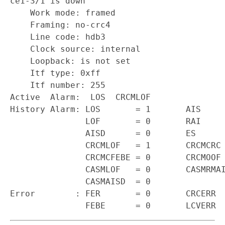
ce1-3/1 is down

    Work mode: framed

    Framing: no-crc4

    Line code: hdb3

    Clock source: internal

    Loopback: is not set

    Itf type: 0xff

    Itf number: 255

Active  Alarm:  LOS  CRCMLOF

History Alarm: LOS       = 1       AIS     
               LOF       = 0       RAI     
               AISD      = 0       ES      
               CRCMLOF   = 1       CRCMCRC 
               CRCMCFEBE = 0       CRCMOOF 
               CASMLOF   = 0       CASMRMAI
               CASMAISD  = 0

Error        : FER       = 0       CRCERR  
               FEBE      = 0       LCVERR 