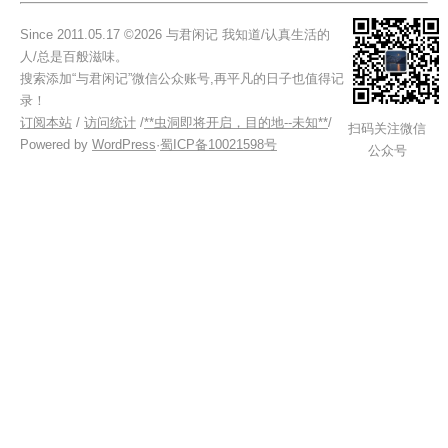
Since 2011.05.17 ©2026 与君闲记 我知道/认真生活的
人/总是百般滋味。
搜索添加“与君闲记”微信公众账号,再平凡的日子也值得记
录！
订阅本站
/
访问统计
/
**虫洞即将开启，目的地--未知**
/
扫码关注微信
Powered by
WordPress
·
蜀ICP备10021598号
公众号