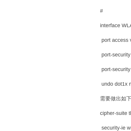
#
interface W
port access 
port-securit
port-security
undo dot1x mu
需要做出如下
cipher-sui
security-