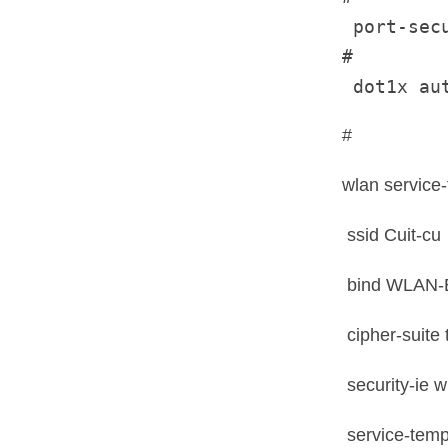
 port-secu
#

 dot1x au
#
wlan service-
ssid Cuit-cu
bind WLAN-
cipher-suite 
security-ie 
service-temp