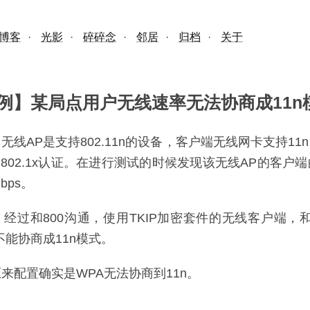
博客
·
光影
·
碎碎念
·
邻居
·
归档
·
关于
例】某局点用户无线速率无法协商成11n
无线AP是支持802.11n的设备，客户端无线网卡支持11
用802.1x认证。在进行测试的时候发现该无线AP的客户
bps。
经过和800沟通，使用TKIP加密套件的无线客户端，和支持
不能协商成11n模式。
来配置确实是WPA无法协商到11n。