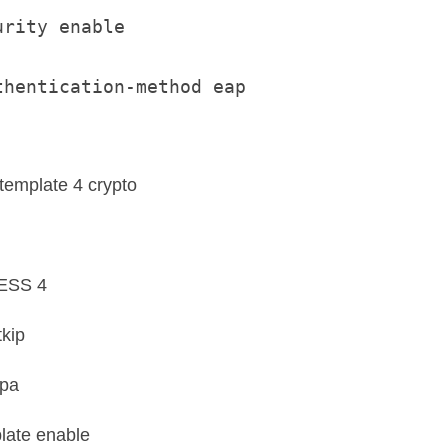
rity enable

thentication-method eap
template 4 crypto
ESS 4
tkip
wpa
late enable