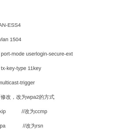
LAN-ESS4
vlan 1504
y port-mode userlogin-secure-ext
 tx-key-type 11key
lticast-trigger
修改，改为wpa2的方式
te tkip //改为ccmp
ie wpa //改为rsn