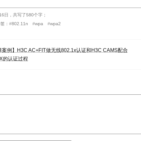
16日
，
共写了580个字
；
标签：
802.11n
wpa
wpa2
案例】H3C AC+FIT做无线802.1x认证和H3C CAMS配合
.1X的认证过程