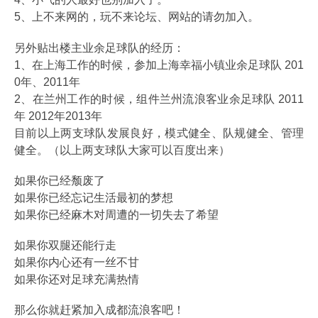
5、上不来网的，玩不来论坛、网站的请勿加入。
另外贴出楼主业余足球队的经历：
1、在上海工作的时候，参加上海幸福小镇业余足球队 201
0年、2011年
2、在兰州工作的时候，组件兰州流浪客业余足球队 2011
年 2012年2013年
目前以上两支球队发展良好，模式健全、队规健全、管理
健全。（以上两支球队大家可以百度出来）
如果你已经颓废了
如果你已经忘记生活最初的梦想
如果你已经麻木对周遭的一切失去了希望
如果你双腿还能行走
如果你内心还有一丝不甘
如果你还对足球充满热情
那么你就赶紧加入成都流浪客吧！