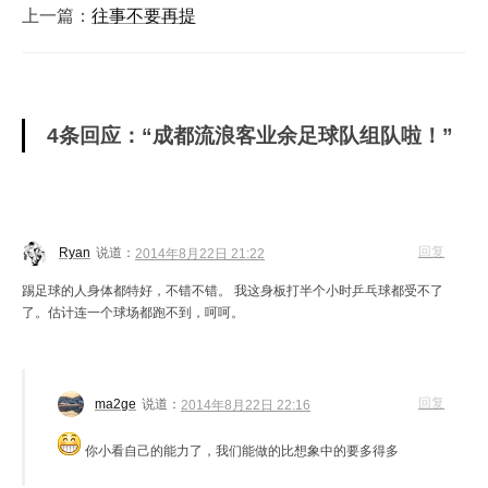
上一篇：
往事不要再提
4条回应：“成都流浪客业余足球队组队啦！”
回复
Ryan
说道：
2014年8月22日 21:22
踢足球的人身体都特好，不错不错。 我这身板打半个小时乒乓球都受不了
了。估计连一个球场都跑不到，呵呵。
回复
ma2ge
说道：
2014年8月22日 22:16
你小看自己的能力了，我们能做的比想象中的要多得多