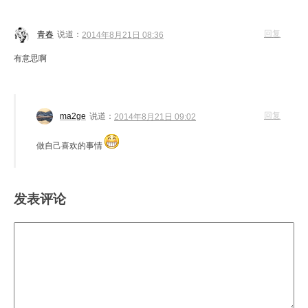
回复
青春
说道：
2014年8月21日 08:36
有意思啊
回复
ma2ge
说道：
2014年8月21日 09:02
做自己喜欢的事情
发表评论