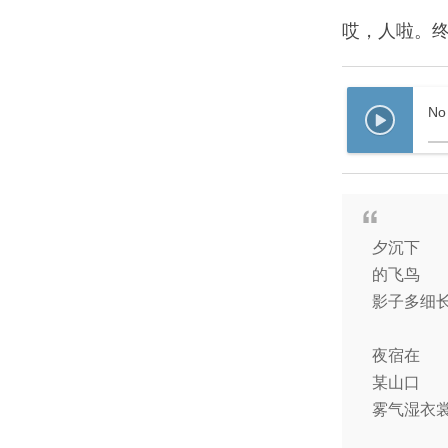
哎，人啦。
No
夕沉下
的飞鸟
影子多细
夜宿在
某山口
雾气湿衣