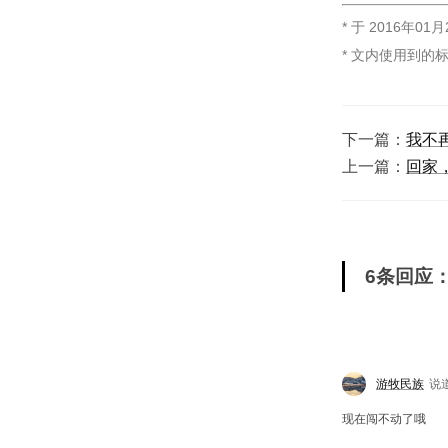
* 于
2016年01月
* 文内使用到的
下一篇：
我不
上一篇：
回家
6条回应：
游牧民族
说
现在闯不动了哦