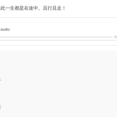
终此一生都是在途中。且行且走！
 audio
0
长
裳