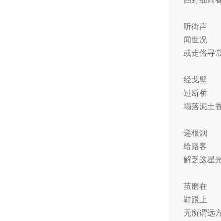
听街声
闻世况
或走俗寻
经戈壁
过断桥
塌落泥土
递根烟
给路客
解乏这星
茧磨在
鞋跟上
无所谓远