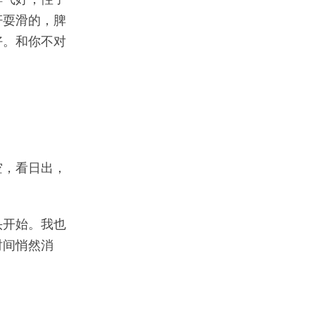
奸耍滑的，脾
好。和你不对
空，看日出，
头开始。我也
时间悄然消