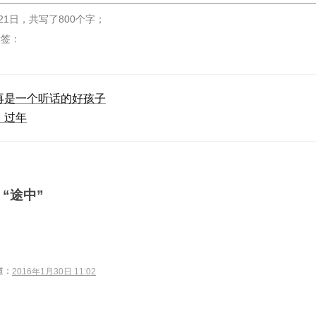
21日
，
共写了800个字
；
标签：
再是一个听话的好孩子
，过年
“途中”
道：
2016年1月30日 11:02