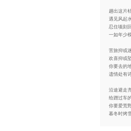
趟出这片
遇见风起
忍住顷刻
一如年少
苦旅抑
欢喜抑或
你要去的
遗情处有
沿途避走
给蹭过车
你要爱荒
暮冬时烤