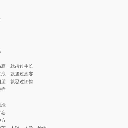
黄
囊
枯寂，就趟过生长
水浪，就遇过虚妄
回望，就忍过恓惶
模样
潮涨
善忘
地方
春芒 太轻 太急 恓惶