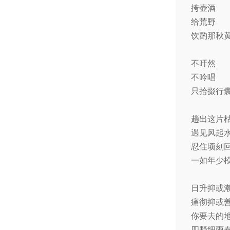
挎壶酒
给荒野
饮酌那秋
不吁然
不吟唱
只拾掇行
趟出这片
遇见风起
忍住顷刻
一如年少
日升抑或
痛彻抑或
你要去的
四野细雨