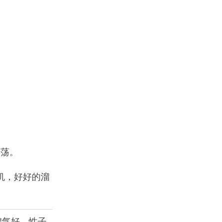
晃荡。
机，好好的溜
脾气好，性子