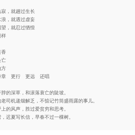
枯寂，就趟过生长
水浪，就遇过虚妄
回望，就忍过恓惶
模样
或迷香
坠亡
地方
诗章 更行 更远 还唱
齐脖的深草，和滚落衰亡的陡坡。
的老司机递烟解乏，不惦记竹筒盛雨露的事儿。
野上的风声，胜过爱贫穷和思考。
雪，迟夏写长信，早春不过一棵树。