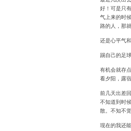
好！可是只
气上来的时
路的人，那
还是心平气
踢自己的足
有机会就存
看夕阳，露
前几天出差
不知道到时
散。不知不
现在的我还