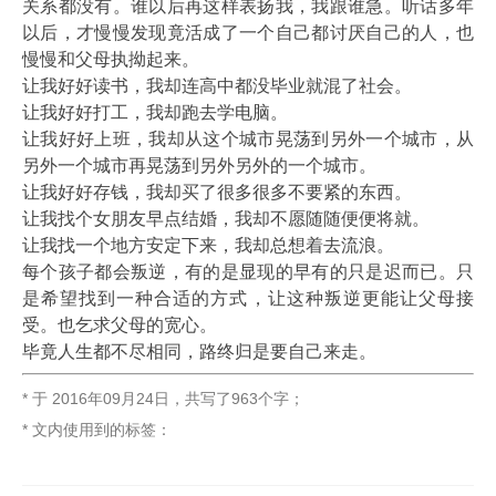
关系都没有。谁以后再这样表扬我，我跟谁急。听话多年
以后，才慢慢发现竟活成了一个自己都讨厌自己的人，也
慢慢和父母执拗起来。
让我好好读书，我却连高中都没毕业就混了社会。
让我好好打工，我却跑去学电脑。
让我好好上班，我却从这个城市晃荡到另外一个城市，从
另外一个城市再晃荡到另外另外的一个城市。
让我好好存钱，我却买了很多很多不要紧的东西。
让我找个女朋友早点结婚，我却不愿随随便便将就。
让我找一个地方安定下来，我却总想着去流浪。
每个孩子都会叛逆，有的是显现的早有的只是迟而已。只
是希望找到一种合适的方式，让这种叛逆更能让父母接
受。也乞求父母的宽心。
毕竟人生都不尽相同，路终归是要自己来走。
* 于
2016年09月24日
，
共写了963个字
；
* 文内使用到的标签：