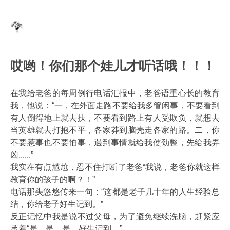
哎哟！你们那个娃儿才听话哦！！！
在我给老爸的每周例行电话汇报中，老爸语重心长的教育
我，他说：“一，在外面走路不要给我多管闲事，不要看到
有人倒得地上就去扶，不要看到路上有人受欺负，就想去
当英雄就去打抱不平，各家莽到脑壳走各家的路。二，你
不要惹事也不要怕事，遇到事情就给我使劲整，先给我弄
凶......”
我实在有点尴尬，忍不住打断了老爸“我说，老爸你就这样
教育你的孩子的啊？！”
电话那头悠悠传来一句：“这都是老子几十年的人生经验总
结，你给老子好生记到。”
反正记忆中我是说不过父母，为了避免继续洗脑，赶紧应
承着“是，是，是。好生记到。”