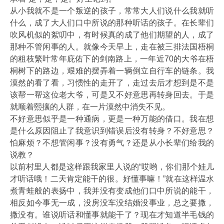
从小我就不是一个叛逆的孩子，常常大人们说什么我就听
什么，成了大人们口中所说的那种听话的孩子。在长辈们
吹风机似的絮叨中，有时候真的成了他们期望的人，成了
那种不管闲事的人。就像今天早上，走在被三排法国梧桐
的粗枝繁叶常年庇佑下的剑南路上，一年近70的大爷在梧
桐树下的路边，艰难的摆弄着一辆倒立自行车的链条。我
漠然的看了看，习惯性的走开了，走过去后才想到是不是
该帮一帮这位老大爷，可是又不好意思再转身回去。于是
就顺着熙攘的人群，在一片漠然中消失不见。
不好意思似乎是一种通病，更是一种万能的借口。我在想
是什么原因阻止了我意识到错误后没有转身？不好意思？
怕麻烦？不想管闲事？没有勇气？还是从小长辈们给我的
说教？
以前村里人都是这样跟我家里人说的“哎哟，你们那个娃儿
才听话哦！二天肯定能干的很。好懂事嘛！”就在这样温水
煮青蛙般的表扬中，我并没有变成他们口中所说的能干，
相反如今事无一成，没房没车没结婚没事业，总之要撒，
撒没有。谁说听话和懂事就能干了？现在才知道半毛钱的