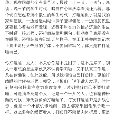
华。现在回想那个有着早读，晨读，上三节，下四节，晚
读，晚三节的学生时代，暗自在心里庆幸着我还活着。那
个现在想起都痛不欲生的学生时代，打瞌睡似乎就是我的
家常便饭。一边迷迷糊糊中脖子变得僵硬，一边潜意识里
还要担心着被老师发现，还得不时奋力的抬起沉重的眼皮
不时瞟一眼老师，还得假装附和两句，扭动身子表示没有
在睡觉，还得装着在记笔记的样子。在工工整整的笔记本
上冒出两行天书般的字体，不要问谁写的，你只是在打瞌
睡而已。
你打瞌睡，别人并不关心你是不是困了，是不是累了，别
人一定想的是这家伙又不认真学习啦，又不认真工作啦，
又在偷懒啦，如此这般。所以我很怕自己打瞌睡，更怕打
瞌睡的时候被老师，领导，老板们，说闲话人发现。时时
刻刻都保持着注意力高度集中，时刻提醒自己不要打瞌
睡。可是我毕竟是个人，还是一个平凡的人，也有精神松
懈的时候，难免就偷偷打瞌睡了。每次打瞌睡都是胆战心
惊，像是一个小孩饥饿难耐，跑去邻家果园偷果子吃一
样。这么多年的经历看来，打瞌睡不禁是肉体折磨，更是