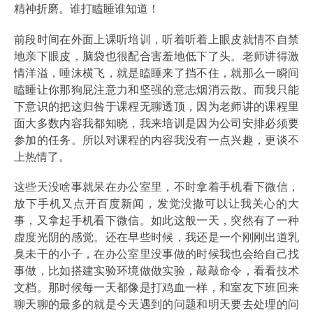
精神折磨。谁打瞌睡谁知道！
前段时间在外面上课听培训，听着听着上眼皮就情不自禁
地亲下眼皮，脑袋也很配合害羞地低下了头。老师讲得激
情洋溢，唾沫横飞，就是瞌睡来了挡不住，就那么一瞬间
瞌睡让你那狗屁注意力和坚强的意志烟消云散。而我只能
下意识的把这归咎于课程无聊透顶，因为老师讲的课程里
面大多数内容我都知晓，我来培训是因为公司安排必须要
参加的任务。所以对课程的内容我没有一点兴趣，更谈不
上热情了。
这些天没啥事就呆在办公室里，不时拿着手机看下微信，
放下手机又点开百度新闻，发觉没撒可以让我关心的大
事，又拿起手机看下微信。如此这般一天，突然有了一种
虚度光阴的感觉。还在早些时候，我还是一个刚刚出道乳
臭未干的小子，在办公室里没事做的时候我也会给自己找
事做，比如搭建实验环境做做实验，敲敲命令，看看技术
文档。那时候每一天都像是打鸡血一样，和室友下班回来
聊天聊的最多的就是今天遇到的问题和明天要去处理的问