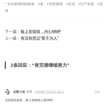
* 文内使用到的标签：
丧
无所畏惧
生活
行尸走肉
足
球
下一篇：
脸上笑嘻嘻，内心MMP
上一篇：
有没有想过“誓不为人”
2条回应：“丧完请继续努力”
回复
盐酸小姐
说道：
2018年7月22日 16:17
没错我也很丧，脸上笑嘻嘻心里MMP