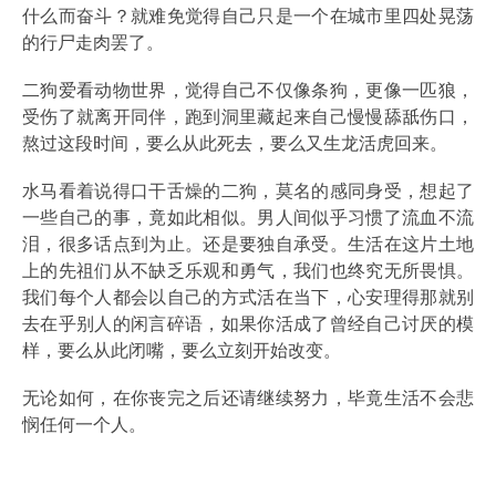
什么而奋斗？就难免觉得自己只是一个在城市里四处晃荡
的行尸走肉罢了。
二狗爱看动物世界，觉得自己不仅像条狗，更像一匹狼，
受伤了就离开同伴，跑到洞里藏起来自己慢慢舔舐伤口，
熬过这段时间，要么从此死去，要么又生龙活虎回来。
水马看着说得口干舌燥的二狗，莫名的感同身受，想起了
一些自己的事，竟如此相似。男人间似乎习惯了流血不流
泪，很多话点到为止。还是要独自承受。生活在这片土地
上的先祖们从不缺乏乐观和勇气，我们也终究无所畏惧。
我们每个人都会以自己的方式活在当下，心安理得那就别
去在乎别人的闲言碎语，如果你活成了曾经自己讨厌的模
样，要么从此闭嘴，要么立刻开始改变。
无论如何，在你丧完之后还请继续努力，毕竟生活不会悲
悯任何一个人。