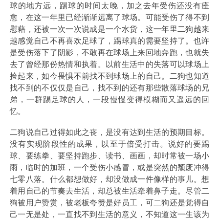
球的地方远，踢球的时间太晚，加之去年受伤还没有痊
愈，在这一年里已经渐渐远离了球场。可能受伤了得不到
慰藉，还被一次一次说成是一个水货，这一年里二狗越来
越感觉自己不再喜欢足球了，踢球真的需要坚持了。也许
是受伤落下了阴影，不敢再在球场上来回地奔跑，也就失
去了曾经那份热情和执着。以前生活中的失落可以球场上
捡起来，如今畏惧不前找不到球场上的自己。二狗也知道
找不到的不仅仅是自己，找不到的还有那些散落球场的兄
弟，一群踢足球的人，一段慢慢变得模糊而又遥远的回
忆。
二狗说自己过得如此之丧，是没有达到生活的预期目标。
没有实现阶段性的成果，以至于倍受打击。说好的要踢
球、要练拳、要坚持跑步、读书、画画，却时常被一场小
雨，临时的加班，一个受伤小感冒，或是突然的颓废冲得
七零八落。什么都想做好，却没做成一件像样的事儿。想
着用自己的节奏去生活，却总被生活牵着鼻子走。尽管二
狗被用户赞赏，被老板夸赞是好员工，可二狗还是觉得自
己一无是处，一直找不到生活的意义，不知道这一生该为