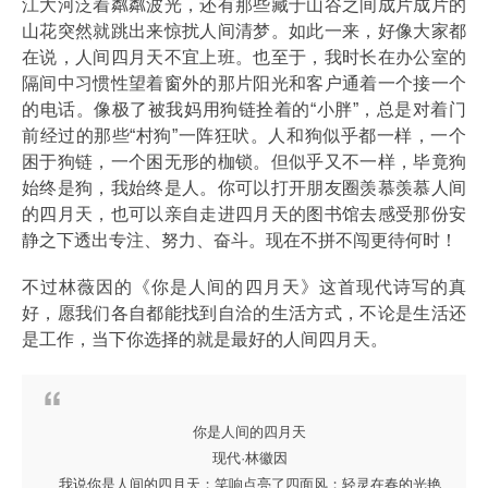
江大河泛着粼粼波光，还有那些藏于山谷之间成片成片的
山花突然就跳出来惊扰人间清梦。如此一来，好像大家都
在说，人间四月天不宜上班。也至于，我时长在办公室的
隔间中习惯性望着窗外的那片阳光和客户通着一个接一个
的电话。像极了被我妈用狗链拴着的“小胖”，总是对着门
前经过的那些“村狗”一阵狂吠。人和狗似乎都一样，一个
困于狗链，一个困无形的枷锁。但似乎又不一样，毕竟狗
始终是狗，我始终是人。你可以打开朋友圈羡慕羡慕人间
的四月天，也可以亲自走进四月天的图书馆去感受那份安
静之下透出专注、努力、奋斗。现在不拼不闯更待何时！
不过林薇因的《你是人间的四月天》这首现代诗写的真
好，愿我们各自都能找到自洽的生活方式，不论是生活还
是工作，当下你选择的就是最好的人间四月天。
你是人间的四月天
现代·林徽因
我说你是人间的四月天；笑响点亮了四面风；轻灵在春的光艳