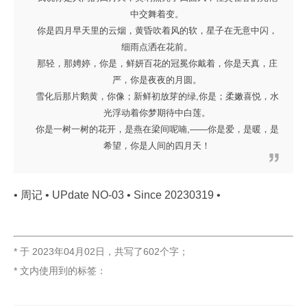
中交舞着变。
你是四月早天里的云烟，黄昏吹着风的软，星子在无意中闪，
细雨点洒在花前。
那轻，那娉婷，你是，鲜妍百花的冠冕你戴着，你是天真，庄
严，你是夜夜的月圆。
雪化后那片鹅黄，你像；新鲜初放芽的绿,你是；柔嫩喜悦，水
光浮动着你梦期待中白莲。
你是一树一树的花开，是燕在梁间呢喃,——你是爱，是暖，是
希望，你是人间的四月天！
• 周记 • UPdate NO-03 • Since 20230319 •
* 于
2023年04月02日
，
共写了602个字
；
* 文内使用到的标签：