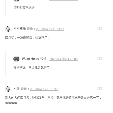
清明时节雨纷纷
回复
空空裤兜
说道：
2023年4月2日 23:17
四月初，一波雨降温，快冻死了。
回复
Water Horse
说道：
2023年4月9日 23:09
春捂秋冻，再过几天就好了
回复
小熊
说道：
2023年4月2日 21:43
别人的人间四月天，吃喝玩乐。幸福，我只能蹭着周末干紧出去疯一下，
哈哈哈哈