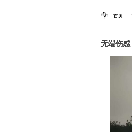
首页
·
无端伤感