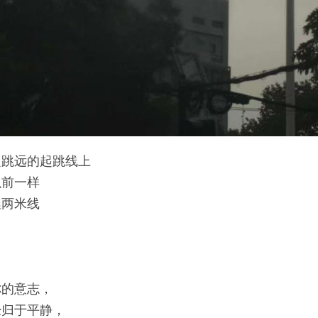
定跳远的起跳线上
以前一样
捏两米线
你的意志，
经归于平静，