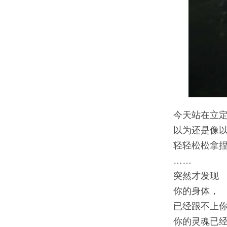
今天站在立
以为还是像
轻轻松松拿
……
突然才发现
你的身体，
已经跟不上
你的灵魂已