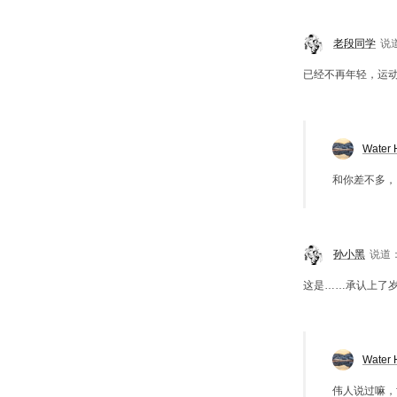
老段同学
说
已经不再年轻，运
Water 
和你差不多，
孙小黑
说道
这是……承认上了岁
Water 
伟人说过嘛，