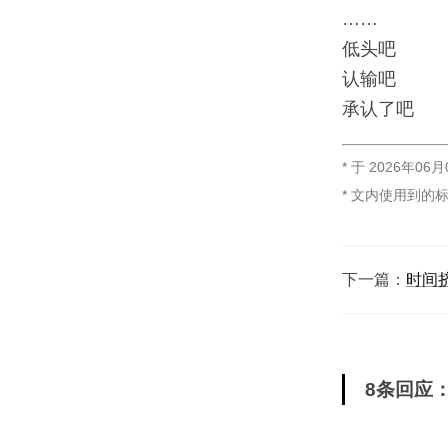
……
低头吧
认输吧
承认了吧
* 于
2026年06月
* 文内使用到的
下一篇：
时间
8条回应