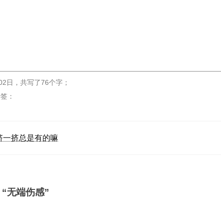
02日
，
共写了76个字
；
标签：
挤一挤总是有的嘛
：“无端伤感”