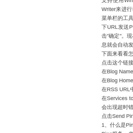
支持使用Wind
Writer来进
菜单栏的工具
下URL发送P
击"确定"。现
息就会自动发送
下面来看看怎么使
点击这个链
在Blog Na
在Blog H
在RSS U
在Servic
会出现超时
点击Send 
1、什么是Ping