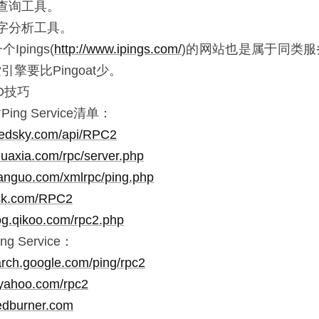
值查询工具。
字分析工具。
pings(
http://www.ipings.com/
)的网站也是属于同类
引擎要比Pingoat少。
O技巧
ng Service清单：
eedsky.com/api/RPC2
huaxia.com/rpc/server.php
ianguo.com/xmlrpc/ping.php
iask.com/RPC2
log.qikoo.com/rpc2.php
 Service：
earch.google.com/ping/rpc2
y.yahoo.com/rpc2
eedburner.com