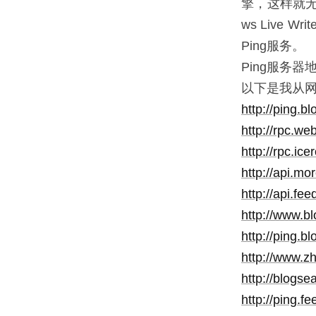
擎，这样就无
ws Live 
Ping服务。
Ping服务器
以下是我从网
http://ping.bl
http://rpc.w
http://rpc.ic
http://api.m
http://api.fe
http://www.b
http://ping.b
http://www.z
http://blogs
http://ping.f