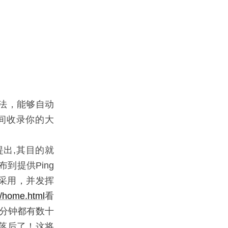
法，能够自动
时间收录你的大
OM提出,其目的就
到提供Ping
统所采用，并发挥
m/home.html
看
平均每分钟都有数十
你落后了！这将