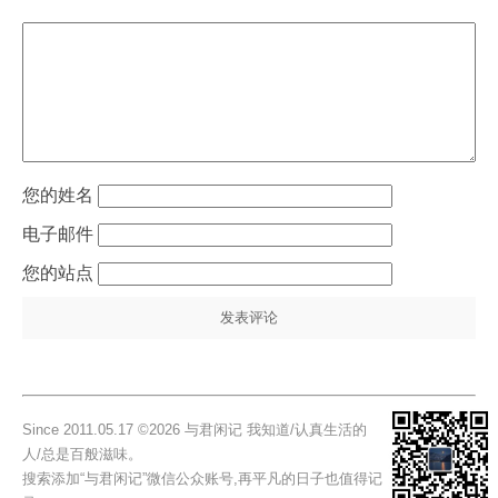
姓名
电子邮件
站点
Since 2011.05.17 ©2026 与君闲记 我知道/认真生活的
人/总是百般滋味。
搜索添加“与君闲记”微信公众账号,再平凡的日子也值得记