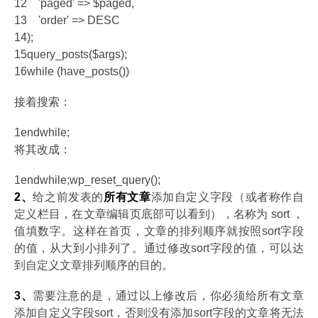
12
'paged' => $paged,
13
'order' => DESC
14
);
15
query_posts($args);
16
while (have_posts())
接着搜索：
1
endwhile;
将其改成：
1
endwhile;wp_reset_query();
2、
给之前发表的
所有文章
添加自定义字段（或者称作自
定义栏目，在文章编辑页底部可以看到），名称为 sort ，
值填数字。这样在首页，文章的排列顺序就按照sort字段
的值，从大到小排列了。通过修改sort字段的值，可以达
到自定义文章排列顺序的目的。
3、
需要注意的是，通过以上修改后，你必须给所有文章
添加自定义字段sort，否则没有添加sort字段的文章将无法