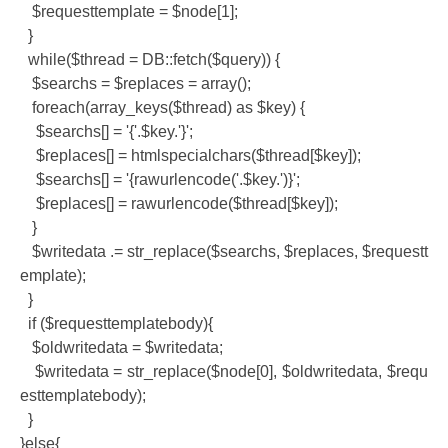
$requesttemplate = $node[1];
}
while($thread = DB::fetch($query)) {
$searchs = $replaces = array();
foreach(array_keys($thread) as $key) {
$searchs[] = '{'.$key.'}';
$replaces[] = htmlspecialchars($thread[$key]);
$searchs[] = '{rawurlencode('.$key.')}';
$replaces[] = rawurlencode($thread[$key]);
}
$writedata .= str_replace($searchs, $replaces, $requestt
emplate);
}
if ($requesttemplatebody){
$oldwritedata = $writedata;
$writedata = str_replace($node[0], $oldwritedata, $requ
esttemplatebody);
}
}else{