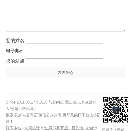
姓名
电子邮件
站点
Since 2011.05.17 ©2026 与君闲记 我知道/认真生活的
人/总是百般滋味。
搜索添加“与君闲记”微信公众账号,再平凡的日子也值得记
录！
订阅本站
/
访问统计
/
**虫洞即将开启，目的地--未知**
/
扫码关注微信