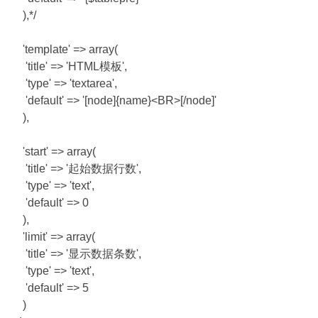
),*/
'template' => array(
'title' => 'HTML模板',
'type' => 'textarea',
'default' => '[node]{name}<BR>[/node]'
),
'start' => array(
'title' => '起始数据行数',
'type' => 'text',
'default' => 0
),
'limit' => array(
'title' => '显示数据条数',
'type' => 'text',
'default' => 5
)