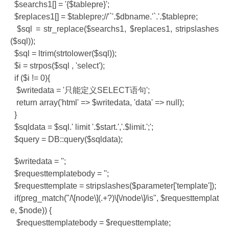
$searchs1[] = '{$tablepre}';
$replaces1[] = $tablepre;//'`'.$dbname.'`.'.$tablepre;
$sql = str_replace($searchs1, $replaces1, stripslashes
($sql));
$sql = ltrim(strtolower($sql));
$i = strpos($sql , 'select');
if ($i != 0){
$writedata = '只能定义SELECT语句';
return array('html' => $writedata, 'data' => null);
}
$sqldata = $sql.' limit '.$start.','.$limit.';';
$query = DB::query($sqldata);
$writedata = '';
$requesttemplatebody = '';
$requesttemplate = stripslashes($parameter['template']);
if(preg_match("/\[node\](.+?)\[\/node\]/is", $requesttemplat
e, $node)) {
$requesttemplatebody = $requesttemplate;