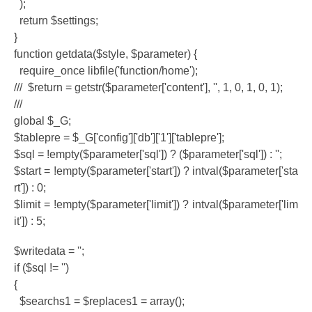
);
return $settings;
}
function getdata($style, $parameter) {
require_once libfile('function/home');
/// $return = getstr($parameter['content'], '', 1, 0, 1, 0, 1);
///
global $_G;
$tablepre = $_G['config']['db']['1']['tablepre'];
$sql = !empty($parameter['sql']) ? ($parameter['sql']) : '';
$start = !empty($parameter['start']) ? intval($parameter['sta
rt']) : 0;
$limit = !empty($parameter['limit']) ? intval($parameter['lim
it']) : 5;
$writedata = '';
if ($sql != '')
{
$searchs1 = $replaces1 = array();