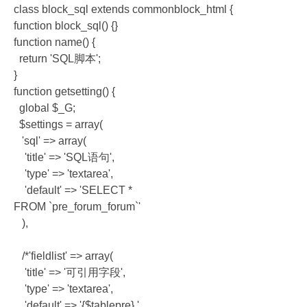
class block_sql extends commonblock_html {
function block_sql() {}
function name() {
return 'SQL脚本';
}
function getsetting() {
global $_G;
$settings = array(
'sql' => array(
'title' => 'SQL语句',
'type' => 'textarea',
'default' => 'SELECT *
FROM `pre_forum_forum`'
),
/*'fieldlist' => array(
'title' => '可引用字段',
'type' => 'textarea',
'default' => '{$tablepre} '